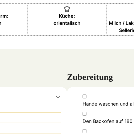
orm:
Küche:
h
orientalisch
Milch / La
Seller
Zubereitung
▢
Hände waschen und all
▢
Den Backofen auf 180 
▢