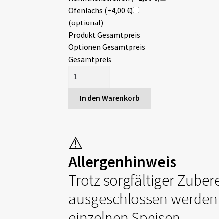
Ofenlachs
(+4,00 €)
(optional)
Produkt Gesamtpreis
Optionen Gesamtpreis
Gesamtpreis
Warme
Linsen-
Rosenkohl-
In den Warenkorb
Bowl
mit
Süßkartoffeln
⚠️
Menge
Allergenhinweis
Trotz sorgfältiger Zuber
ausgeschlossen werden.
einzelnen Speisen.