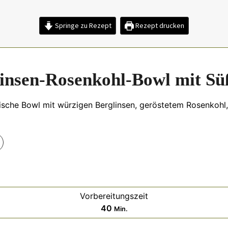
Springe zu Rezept
Rezept drucken
nsen-Rosenkohl-Bowl mit Süß
che Bowl mit würzigen Berglinsen, geröstetem Rosenkohl, 
Vorbereitungszeit
Minuten
40
Min.