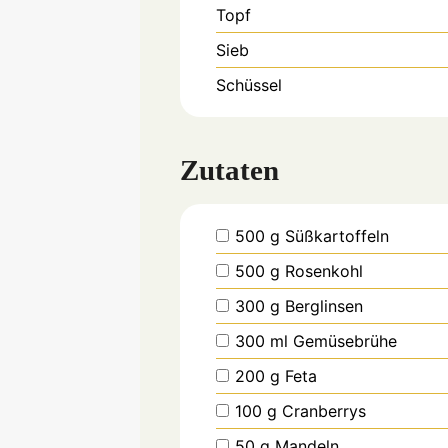
Topf
Sieb
Schüssel
Zutaten
▢
500
g
Süßkartoffeln
▢
500
g
Rosenkohl
▢
300
g
Berglinsen
▢
300
ml
Gemüsebrühe
▢
200
g
Feta
▢
100
g
Cranberrys
▢
50
g
Mandeln