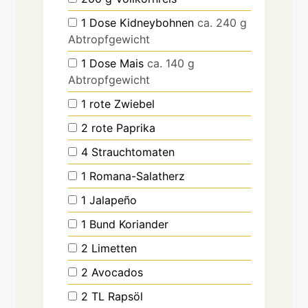
1
Dose Kidneybohnen
ca. 240 g
Abtropfgewicht
1
Dose Mais
ca. 140 g
Abtropfgewicht
1
rote Zwiebel
2
rote Paprika
4
Strauchtomaten
1
Romana-Salatherz
1
Jalapeño
1
Bund Koriander
2
Limetten
2
Avocados
2
TL
Rapsöl