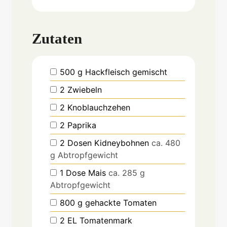
Zutaten
▢
500
g
Hackfleisch gemischt
▢
2
Zwiebeln
▢
2
Knoblauchzehen
▢
2
Paprika
▢
2
Dosen Kidneybohnen
ca. 480
g Abtropfgewicht
▢
1
Dose Mais
ca. 285 g
Abtropfgewicht
▢
800
g
gehackte Tomaten
▢
2
EL
Tomatenmark