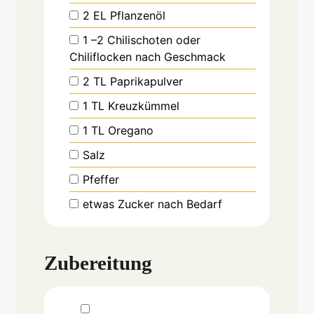
▢
2
EL
Pflanzenöl
▢
1
–2 Chilischoten oder
Chiliflocken nach Geschmack
▢
2
TL
Paprikapulver
▢
1
TL
Kreuzkümmel
▢
1
TL
Oregano
▢
Salz
▢
Pfeffer
▢
etwas Zucker nach Bedarf
Zubereitung
▢