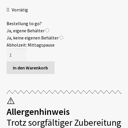
Vorrätig
Bestellung to go?
Ja, eigene Behälter
Ja, keine eigenen Behälter
Abholzeit: Mittagspause
Chili
con
carne
In den Warenkorb
Menge
⚠️
Allergenhinweis
Trotz sorgfältiger Zubereitung